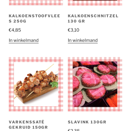
KALKOENSTOOFVLEE
KALKOENSCHNITZEL
S 250G
130 GR
€
4,85
€
3,10
In winkelmand
In winkelmand
VARKENSSATÉ
SLAVINK 130GR
GEKRUID 150GR
€
2,35