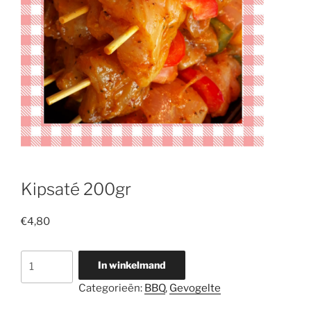
Kipsaté 200gr
€
4,80
Kipsaté
In winkelmand
200gr
Categorieën:
BBQ
,
Gevogelte
quantity